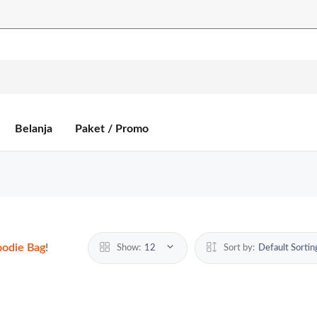
Belanja
Paket / Promo
odie Bag
!
Show:
12
Sort by:
Default Sorti