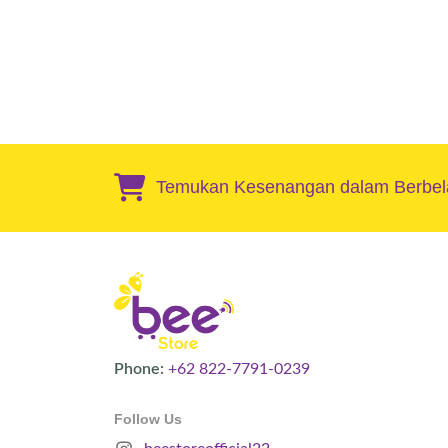
Temukan Kesenangan dalam Berbela
Phone:
+62 822-7791-0239
Follow Us