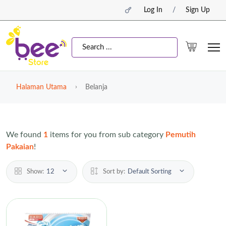
Log In
/
Sign Up
Halaman Utama
Belanja
We found
1
items for you from sub category
Pemutih
Pakaian
!
Show:
12
Sort by:
Default Sorting